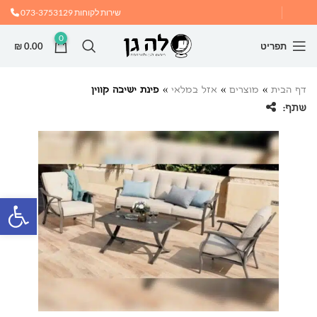
שירות לקוחות
073-3753129
0
תפריט
0.00
₪
דף הבית
»
מוצרים
»
אזל במלאי
»
פינת ישיבה קווין
שתף:
פתח