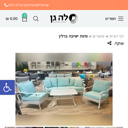
שירות לקוחות
073-3753129
0
תפריט
0.00
₪
דף הבית
»
מוצרים
»
פינת ישיבה ברלין
שתף:
פתח