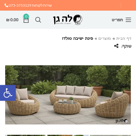
שירות לקוחות
073-3753129
0
תפריט
0.00
₪
דף הבית
»
מוצרים
»
פינת ישיבה טולדו
שתף:
פתח