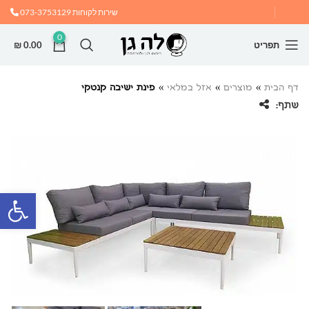
שירות לקוחות
073-3753129
0
תפריט
0.00
₪
דף הבית
»
מוצרים
»
אזל במלאי
»
פינת ישיבה קנטקי
שתף:
פתח