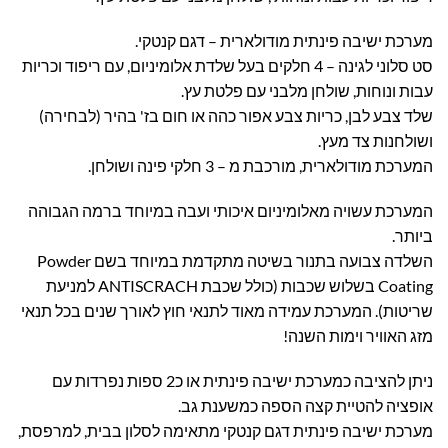
מערכת ישיבה פינתית מודולארית – דגם קנטקי.
סט סלוני לגינה – 4 חלקים בעל שלדת אלומיניום, עם ריפוד וכריות
עבות ונוחות, שולחן מלבני עם פלטת עץ.
שלד צבע לבן, כריות צבע אפור כהה או חום בז' בהיר (לבחירה)
ושולחנות צד מעץ.
המערכת מודולארית, מורכבת מ – 3 חלקי פינה ושולחן.
המערכת עשויה מאלומיניום איכותי ועבה במיוחד ברמה הגבוהה
ביותר.
השלדה צבועה בתנור בשיטה מתקדמת במיוחד בשם Powder
Coating בשלוש שכבות (כולל שכבת ANTISCRACH למניעת
שריטות).
המערכת עמידה מאוד לתנאי חוץ לאורך שנים בכל תנאי
מזג האוויר וימות השנה!
ניתן להציבה כמערכת ישיבה פינתית או כ2 ספות נפרדות עם
אופציה להטיית קצה הספה כמשענת גב.
מערכת ישיבה פינתית דגם קנטקי מתאימה לסלון בבית, למרפסת,