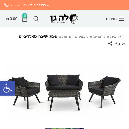
שירות לקוחות
073-3753129
0
תפריט
0.00
₪
דף הבית
»
מוצרים
»
מבצעים והנחות
»
פינת ישיבה מאלדיביים
שתף:
פתח