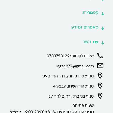
קטגוריות
מאמרים ומידע
צרו קשר
שירות לקוחות: 0733753129
lagan977@gmail.com
סניף: פרדס חנה, דרך הנדיב 89
סניף: הוד השרון, הבנאי 4
סניף בני ברק :רחוב לח"י 17
שעות פתיחה:
סניף הוד השרון:
ימים א'-ה' מ9:00-20:00. ימי שישי