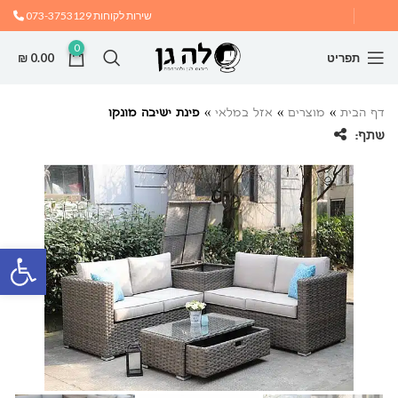
שירות לקוחות
073-3753129
0
תפריט
0.00
₪
דף הבית
»
מוצרים
»
אזל במלאי
»
פינת ישיבה מונקו
שתף:
פתח