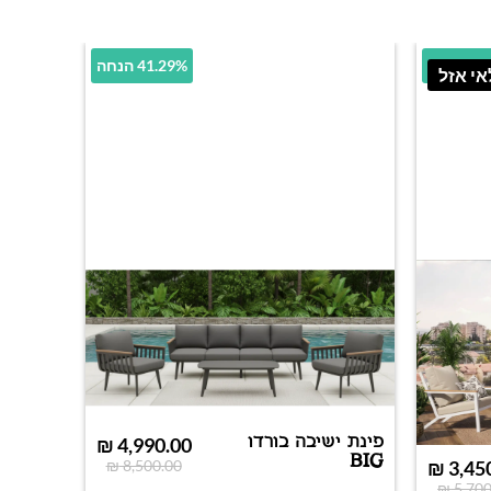
הנחה
41.29% הנחה
י אזל
פינת ישיבה בורדו
₪
4,990.00
BIG
₪
8,500.00
₪
3,45
₪
5,700