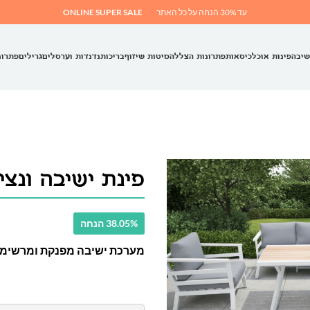
עד 30% הנחה על כל האתר
ONLINE SUPER SALE
שיבה
פינות אוכל
כיסאות
פתרונות הצללה
מיטות שיזוף
בריכות
נדנדות וערסלים
גרילים
פתרונ
פינת ישיבה ונצי
38.05% הנחה
מערכת ישיבה מפנקת ומרשימה בעיצ