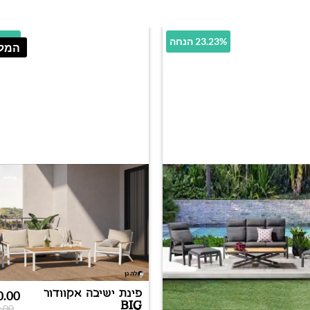
23.23% הנחה
39.47% 
המלא
פינת ישיבה אקוודור
0.00
BIG
.00