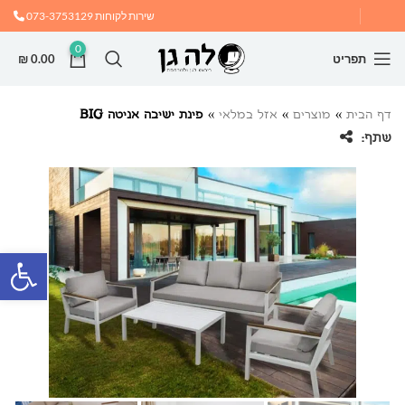
שירות לקוחות
073-3753129
0
תפריט
0.00
₪
דף הבית
»
מוצרים
»
אזל במלאי
»
פינת ישיבה אניטה BIG
שתף:
פתח