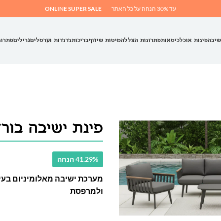
עד 30% הנחה על כל האתר
ONLINE SUPER SALE
שיבה
פינות אוכל
כיסאות
פתרונות הצללה
מיטות שיזוף
בריכות
נדנדות וערסלים
גרילים
פתרונ
פינת ישיבה בורדו G
41.29% הנחה
ולמרפסת