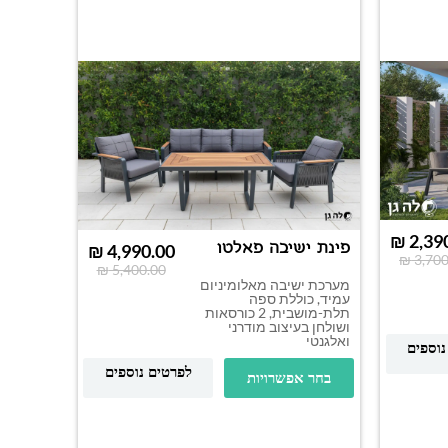
₪
2,39
פינת ישיבה פאלטו
₪
4,990.00
₪
3,700
₪
5,400.00
מערכת ישיבה מאלומיניום
עמיד, כוללת ספה
תלת-מושבית, 2 כורסאות
ושולחן בעיצוב מודרני
ואלגנטי
נוספים
פינת י
לפרטים נוספים
BIG ספסל
בחר אפשרויות
מערכת יש
בעלת חמ
ושולחן ג