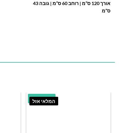
אורך 120 ס”מ | רוחב 60 ס”מ | גובה 43
ס”מ
20.89% הנחה
המלאי אזל