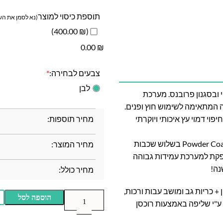
תוספת כיסוי למוצר
(נא לסמן את השד
(₪ 400.00)
0.00
₪
צבעים לבחירה:
*
לבן
 ובסגנון פרובנס. מערכת
 המתאימה לשימוש חוץ ופנים.
מחיר תוספות:
י דמוי עץ איכותי ויוקרתי
השלדה צבועה בתנור בשיטה מתקדמת במיוחד בשם Powder Coating בשלוש שכבות
מחיר המוצר:
נה!
מחיר כולל:
ורסאות יחיד, שולחן + כריות גב ומושב עבות ורכות,
הוספה לסל
 ע"י שליפה באמצעות רוכסן