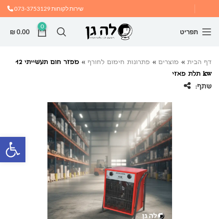
שירות לקוחות
073-3753129
0
תפריט
0.00
₪
דף הבית
»
מוצרים
»
פתרונות חימום לחורף
»
מפזר חום תעשייתי 12
kw תלת פאזי
שתף:
פתח