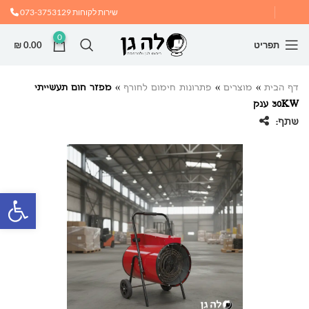
שירות לקוחות
073-3753129
0
תפריט
0.00
₪
דף הבית
»
מוצרים
»
פתרונות חימום לחורף
»
מפזר חום תעשייתי
30KW ענק
שתף:
פתח