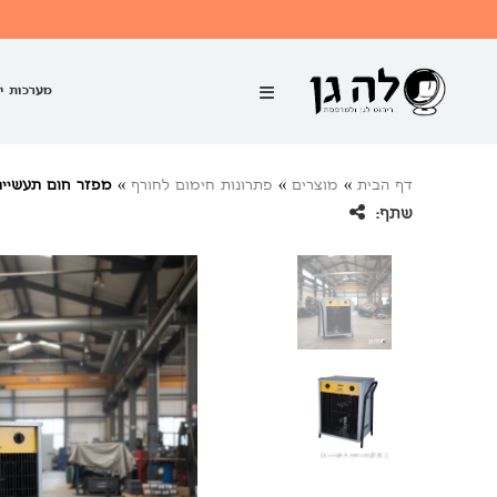
מערכות י
דף הבית
»
מוצרים
»
פתרונות חימום לחורף
»
מפזר חום תעשייתי22 kw תלת פא
שתף: