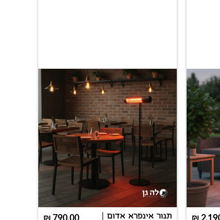
תנור אינפרא אדום |
פטריית
₪
790.00
₪
2,19