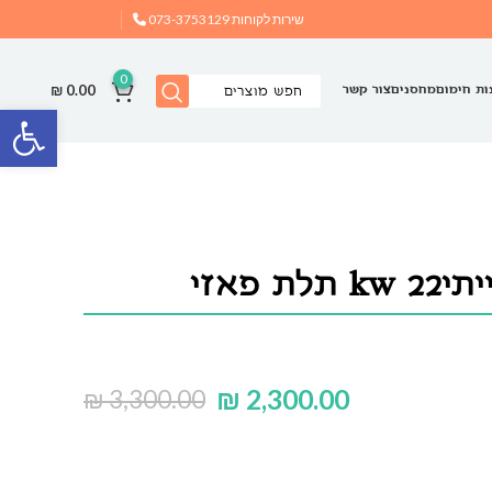
שירות לקוחות
073-3753129
0
₪
0.00
ות חימום
מחסנים
צור קשר
פתח
 פאזי
₪
2,300.00
₪
3,300.00