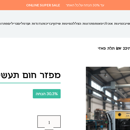
עד 30% הנחה על כל האתר
ONLINE SUPER SALE
שיבה
פינות אוכל
כיסאות
פתרונות הצללה
מיטות שיזוף
בריכות
נדנדות וערסלים
גרילים
פתרונ
זי
מפזר חום תעשייתי22 kw תלת
30.3% הנחה