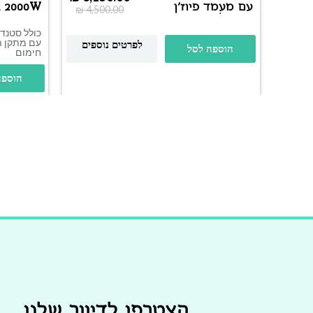
עם מעמד פיוז’ן
m 2000W
₪
4,500.00
ושלט | דגם
BOSTON premium
כולל סטנד 
2500W | שחור מט
לפרטים נוספים
הוספה לסל
חימום
הוספה
הצטרפו לדיוור שלנו