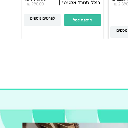
כולל סטנד אלגנטי |
₪
990.00
₪
2,890
ORAN
Space 2000W
לפרטים נוספים
הוספה לסל
הוס
נוספים