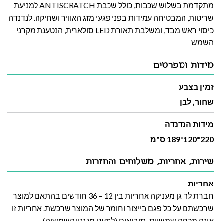
מתקדמת בשלוש שכבות, כולל שכבת ANTISCRATCH למניעת
שריטות, המבטיחה עמידות בפני פגעי מזג האוויר ושחיקה. לנדנדה
כיסוי ראש מבד, ומשלבת תאורת LED סולארית, הנטענת מקרני
השמש
מידות ומפרטים
זמין בצבע
שחור, לבן
מידות הנדנדה
220*120*189 ס"מ
שירות, אחריות, משלוחים והחזרות
אחריות
חברת לה גן מעניקה אחריות בין 12 – 36 חודשים בהתאם למוצר
שרכשתם על כל פגם בייצור וחומר של המוצר שרכשת. אחריות זו
אינה מכסה שמשיות וגזיבואים (למעט מנגנון השמשיה).