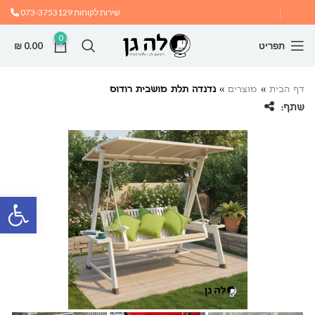
שירות לקוחות
073-3753129
0
תפריט
0.00
₪
דף הבית
»
מוצרים
»
נדנדה תלת מושבית רודוס
שתף:
פתח