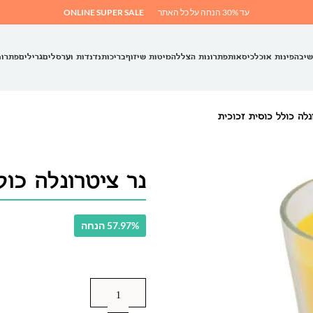
עד 30% הנחה על כל האתר
ONLINE SUPER SALE
שיבה
פינות אוכל
כיסאות
פתרונות הצללה
מיטות שיזוף
בריכות
נדנדות וערסלים
גרילים
פתרונ
נלה כולל כוסית זכוכית
נר ציטרונלה כול
57.97% הנחה