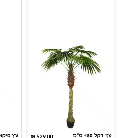
עץ דקל 180 ס"מ
₪
529.00