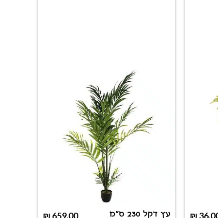
עץ דקל 230 ס"מ
₪
659.00
₪
36.0