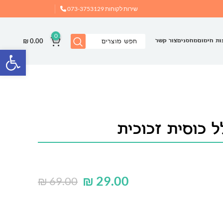
שירות לקוחות
073-3753129
0
₪
0.00
ות חימום
מחסנים
צור קשר
פתח
ל כוסית זכוכית
₪
29.00
₪
69.00