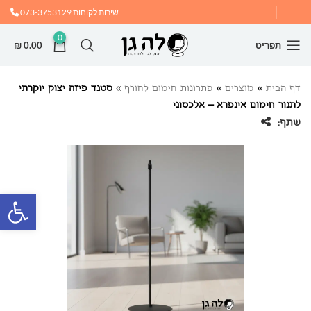
שירות לקוחות
073-3753129
0
תפריט
0.00
₪
דף הבית
»
מוצרים
»
פתרונות חימום לחורף
»
סטנד פיזה יצוק יוקרתי
לתנור חימום אינפרא – אלכסוני
שתף:
פתח