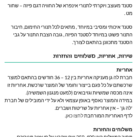
סטנד מעוצב ויוקרתי לתנורי אינפרא של החוויה דגם פיזה – שחור
מט .
סטנד איכותי ומסיבי במיוחד , מתאים לכל תנורי החימום, חיבור
התנור פשוט במיוחד לסטנד הפיזה , גובה הצבת התנור על גבי
הסטנד מתכוונן בהתאם לצורך.
שירות, אחריות, משלוחים והחזרות
אחריות
חברת לה גן מעניקה אחריות בין 12 – 36 חודשים בהתאם למוצר
שרכשתם על כל פגם בייצור וחומר של המוצר שרכשת. אחריות זו
אינה מכסה שמשיות וגזיבואים (למעט מנגנון השמשיה).
במידה והמוצר נאסף באופן עצמאי ולא על ידי המובילים של חברת
'לה גן' – אין אחריות על שריטות ושברים.
לדף האחריות המורחבת
לחצו כאן
.
משלוחים והחזרות
מחיר המשלוח הינו 250-400 שח וייקבע על פי אזור מגוריכם.