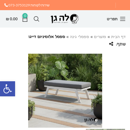
שירות לקוחות
073-3753129
0
תפריט
0.00
₪
דף הבית
»
מוצרים
»
ספסלי גינה
»
ספסל אלומיניום דייגו
שתף:
פתח