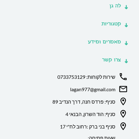
לה גן
קטגוריות
מאמרים ומידע
צרו קשר
שירות לקוחות: 0733753129
lagan977@gmail.com
סניף: פרדס חנה, דרך הנדיב 89
סניף: הוד השרון, הבנאי 4
סניף בני ברק :רחוב לח"י 17
שעות פתיחה: