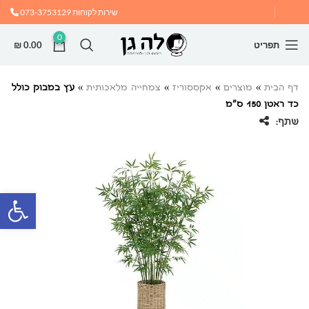
שירות לקוחות
073-3753129
0
תפריט
0.00
₪
דף הבית
»
מוצרים
»
אקססוריז
»
צמחייה מלאכותית
»
עץ במבוק כולל
כד ראטן 150 ס”מ
שתף:
פתח