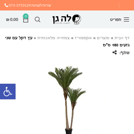
שירות לקוחות
073-3753129
0
תפריט
0.00
₪
דף הבית
»
מוצרים
»
אקססוריז
»
צמחייה מלאכותית
»
עץ דקל עם שני
גזעים 180 ס”מ
שתף:
פתח