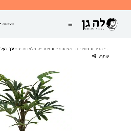
מערכות י
דף הבית
»
מוצרים
»
אקססוריז
»
צמחייה מלאכותית
»
עץ דקל 120 ס”מ
שתף: