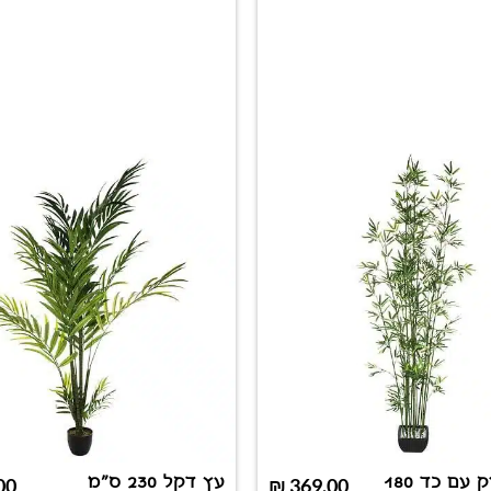
עץ במבוק עם כד 180
עץ דקל 230 ס"מ
00
₪
369.00