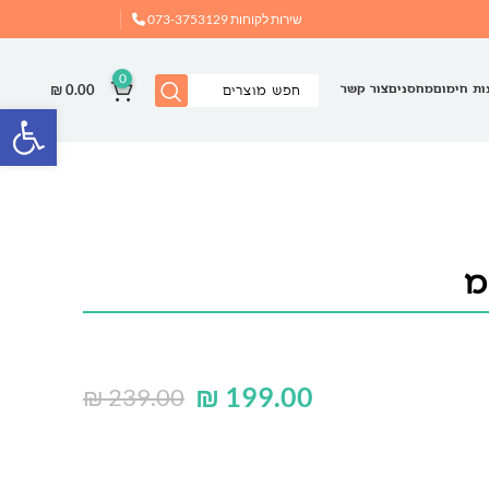
שירות לקוחות
073-3753129
0
₪
0.00
ות חימום
מחסנים
צור קשר
פתח
₪
199.00
₪
239.00