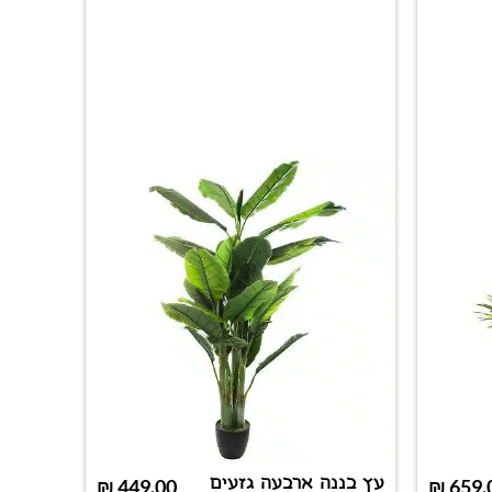
עץ בננה ארבעה גזעים
נר ציטר
₪
449.00
₪
659.