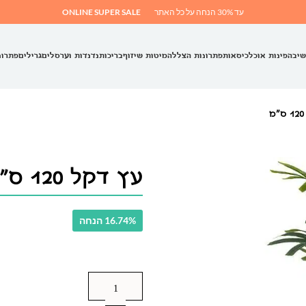
עד 30% הנחה על כל האתר
ONLINE SUPER SALE
שיבה
פינות אוכל
כיסאות
פתרונות הצללה
מיטות שיזוף
בריכות
נדנדות וערסלים
גרילים
פתרונ
עץ דקל 120 ס"מ
16.74% הנחה