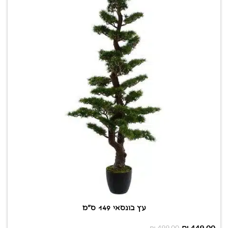
עץ בונסאי 149 ס"מ
₪
449.00
₪
499.00