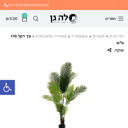
שירות לקוחות
073-3753129
0
תפריט
0.00
₪
דף הבית
»
מוצרים
»
אקססוריז
»
צמחייה מלאכותית
»
עץ דקל 170
ס”מ
שתף:
פתח