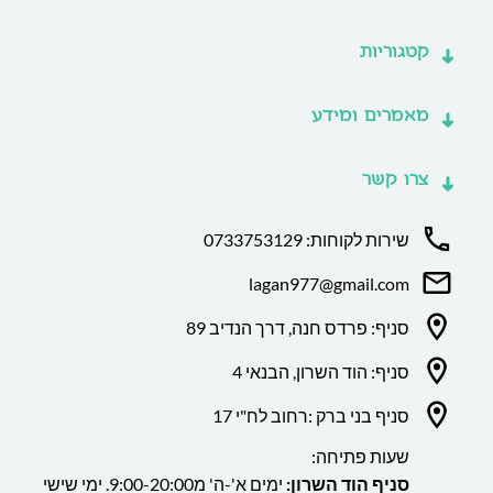
קטגוריות
מאמרים ומידע
צרו קשר
שירות לקוחות: 0733753129
lagan977@gmail.com
סניף: פרדס חנה, דרך הנדיב 89
סניף: הוד השרון, הבנאי 4
סניף בני ברק :רחוב לח"י 17
שעות פתיחה:
סניף הוד השרון:
ימים א'-ה' מ9:00-20:00. ימי שישי