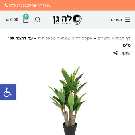
שירות לקוחות
073-3753129
0
תפריט
0.00
₪
דף הבית
»
מוצרים
»
אקססוריז
»
צמחייה מלאכותית
»
עץ דרצנה 105
ס”מ
שתף:
פתח