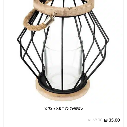
עששית לנר 19.5 ס"מ
₪
35.00
₪
69.00