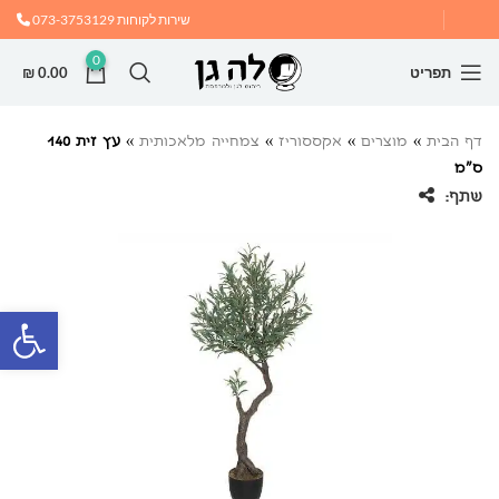
שירות לקוחות
073-3753129
0
תפריט
0.00
₪
דף הבית
»
מוצרים
»
אקססוריז
»
צמחייה מלאכותית
»
עץ זית 140
ס”מ
שתף:
פתח