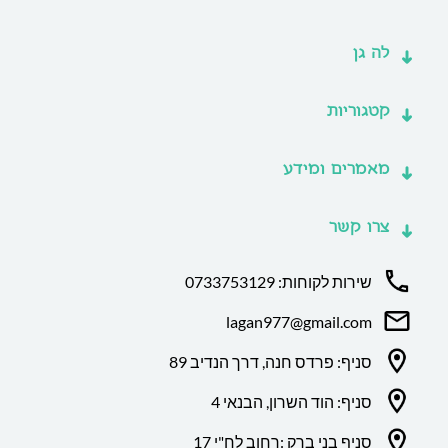
לה גן
קטגוריות
מאמרים ומידע
צרו קשר
שירות לקוחות: 0733753129
lagan977@gmail.com
סניף: פרדס חנה, דרך הנדיב 89
סניף: הוד השרון, הבנאי 4
סניף בני ברק :רחוב לח"י 17