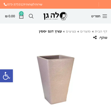
שירות לקוחות
073-3753129
0
תפריט
0.00
₪
דף הבית
»
מוצרים
»
עציצים
»
עציץ דגם יסמין
שתף:
פתח