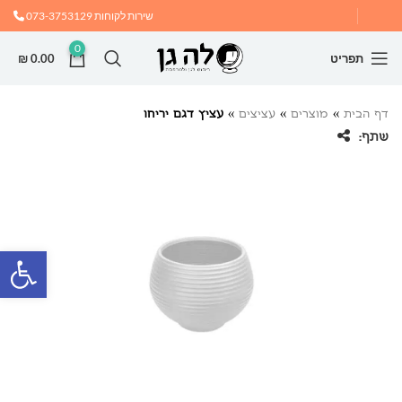
שירות לקוחות
073-3753129
0
תפריט
0.00
₪
דף הבית
»
מוצרים
»
עציצים
»
עציץ דגם יריחו
שתף:
פתח