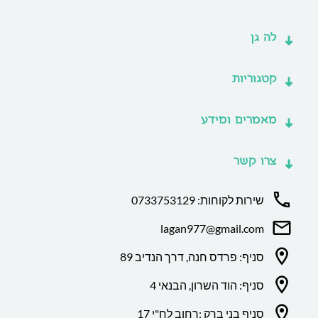
לה גן
קטגוריות
מאמרים ומידע
צרו קשר
שירות לקוחות: 0733753129
lagan977@gmail.com
סניף: פרדס חנה, דרך הנדיב 89
סניף: הוד השרון, הבנאי 4
סניף בני ברק :רחוב לח"י 17