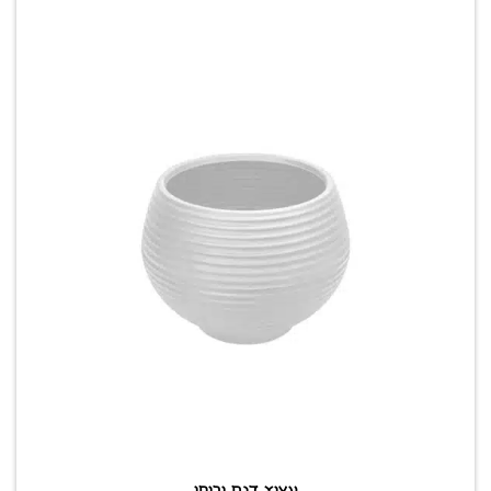
עציץ דגם יריחו