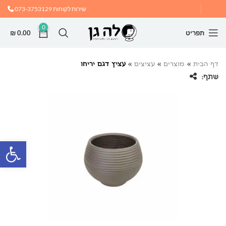
שירות לקוחות
073-3753129
0
תפריט
0.00
₪
דף הבית
»
מוצרים
»
עציצים
»
עציץ דגם יריחו
שתף:
פתח