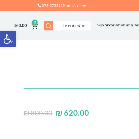
שירות לקוחות
073-3753129
0
₪
0.00
ות חימום
מחסנים
צור קשר
פתח
₪
620.00
₪
800.00