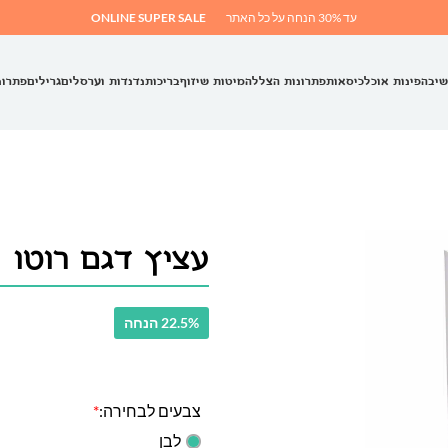
עד 30% הנחה על כל האתר
ONLINE SUPER SALE
שיבה
פינות אוכל
כיסאות
פתרונות הצללה
מיטות שיזוף
בריכות
נדנדות וערסלים
גרילים
פתרונ
עציץ דגם רוטו
22.5% הנחה
צבעים לבחירה:
*
לבן