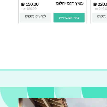
עציץ דגם יהלום
עציץ ד
₪
150.00
₪
220.
₪
180.00
₪
240.0
נוספים
לפרטים נוספים
בחר אפשרויות
בחר א