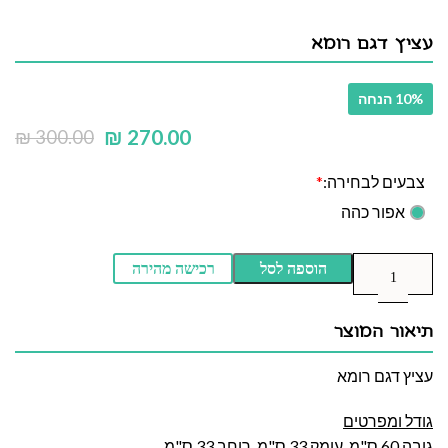
עציץ דגם רומא
10% הנחה
₪
270.00
₪
300.00
צבעים לבחירה:
*
אפור כהה
הוספה לסל
רכישה מהירה
תיאור המוצר
עציץ דגם רומא
גודל ומפרטים
גובה 60 ס"מ, עומק 33 ס"מ, רוחב 33 ס"מ