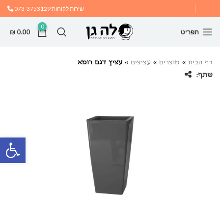
שירות לקוחות
073-3753129
0
תפריט
0.00
₪
דף הבית
»
מוצרים
»
עציצים
»
עציץ דגם רומא
שתף:
פתח