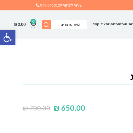
שירות לקוחות
073-3753129
0
₪
0.00
ות חימום
מחסנים
צור קשר
פתח
₪
650.00
₪
700.00