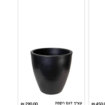
עציץ דגם רקפת
עציץ ד
₪
290.00
₪
450.