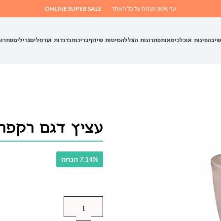
עד 30% הנחה על כל האתר
ONLINE SUPER SALE
שיבה
פינות אוכל
כיסאות
פתרונות הצללה
מיטות שיזוף
בריכות
נדנדות וערסלים
גרילים
פתרונ
עציץ דגם רקפת
7.14% הנחה