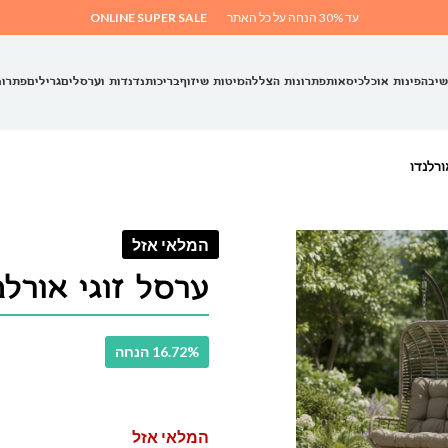
עד 30% הנחה על כל האתר
ONLINE SUPER SALE
שיבה
פינות אוכל
כיסאות
פתרונות הצללה
מיטות שיזוף
בריכות
נדנדות וערסלים
גרילים
פתרונ
ורלנדו
המלאי אזל
ערסל זוגי אורלנ
16.72% הנחה
המלאי אזל