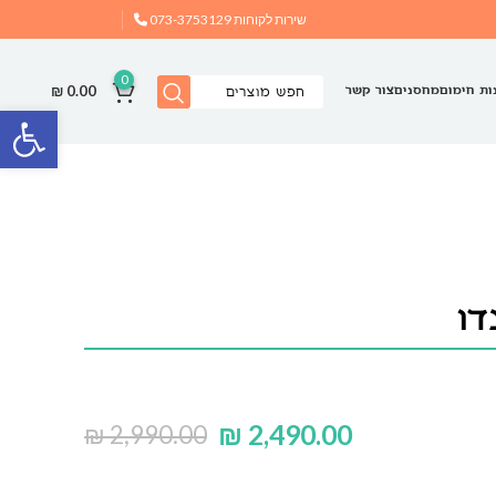
שירות לקוחות
073-3753129
0
₪
0.00
ות חימום
מחסנים
צור קשר
פתח
דו
₪
2,490.00
₪
2,990.00