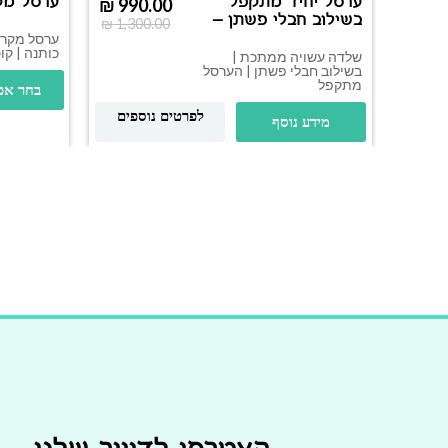
ערסל יחיד מתקפל
ערסל מק
₪
990.00
בשילוב חבלי פשתן –
₪
1,300.00
דגם מונטנה
ערסל מקרמ
כותנה | קוטר 
שלדה עשויה ממתכת |
בשילוב חבלי פשתן | הערסל
מתקפל
בחר אפ
לפרטים נוספים
מידע נוסף