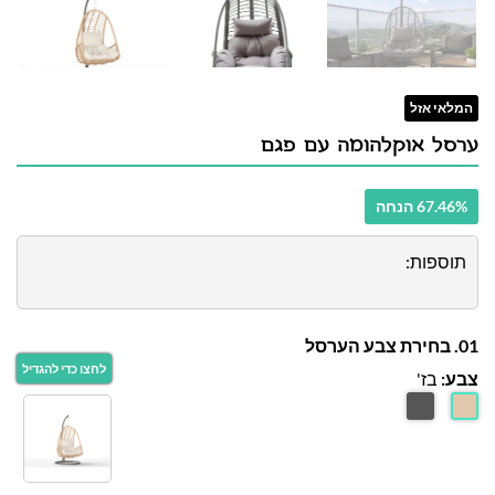
המלאי אזל
ערסל אוקלהומה עם פגם
67.46% הנחה
תוספות:
01. בחירת צבע הערסל
צבע:
בז'