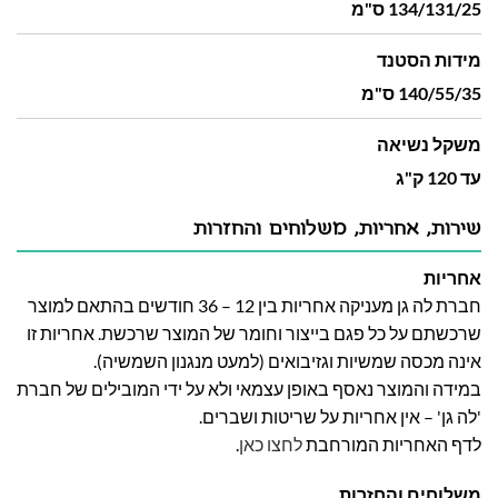
134/131/25 ס"מ
מידות הסטנד
140/55/35 ס"מ
משקל נשיאה
עד 120 ק"ג
שירות, אחריות, משלוחים והחזרות
אחריות
חברת לה גן מעניקה אחריות בין 12 – 36 חודשים בהתאם למוצר
שרכשתם על כל פגם בייצור וחומר של המוצר שרכשת. אחריות זו
אינה מכסה שמשיות וגזיבואים (למעט מנגנון השמשיה).
במידה והמוצר נאסף באופן עצמאי ולא על ידי המובילים של חברת
'לה גן' – אין אחריות על שריטות ושברים.
לדף האחריות המורחבת
לחצו כאן
.
משלוחים והחזרות