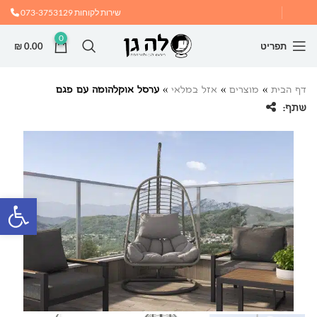
שירות לקוחות
073-3753129
0
תפריט
0.00
₪
דף הבית
»
מוצרים
»
אזל במלאי
»
ערסל אוקלהומה עם פגם
שתף:
פתח