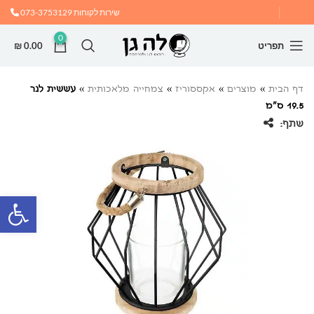
שירות לקוחות
073-3753129
0
תפריט
0.00
₪
דף הבית
»
מוצרים
»
אקססוריז
»
צמחייה מלאכותית
»
עששית לנר
19.5 ס”מ
שתף:
פתח