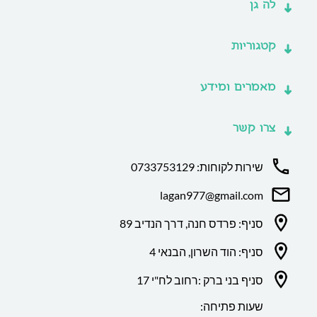
לה גן
קטגוריות
מאמרים ומידע
צרו קשר
שירות לקוחות: 0733753129
lagan977@gmail.com
סניף: פרדס חנה, דרך הנדיב 89
סניף: הוד השרון, הבנאי 4
סניף בני ברק :רחוב לח"י 17
שעות פתיחה: