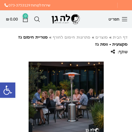
שירות לקוחות
073-3753129
0
תפריט
0.00
₪
דף הבית
»
מוצרים
»
פתרונות חימום לחורף
»
פטריית חימום גז
מקצועית + ווסת גז
שתף:
פתח