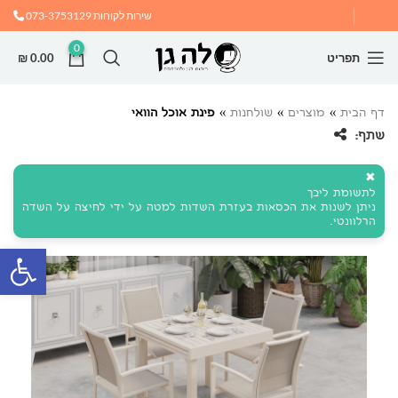
שירות לקוחות
073-3753129
0
תפריט
0.00
₪
דף הבית
»
מוצרים
»
שולחנות
»
פינת אוכל הוואי
שתף:
✖
לתשומת ליבך
ניתן לשנות את הכסאות בעזרת השדות למטה על ידי לחיצה על השדה
הרלוונטי.
פתח