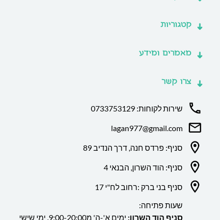
קטגוריות
מאמרים ומידע
צרו קשר
שירות לקוחות: 0733753129
lagan977@gmail.com
סניף: פרדס חנה, דרך הנדיב 89
סניף: הוד השרון, הבנאי 4
סניף בני ברק :רחוב לח"י 17
שעות פתיחה:
סניף הוד השרון:
ימים א'-ה' מ9:00-20:00. ימי שישי