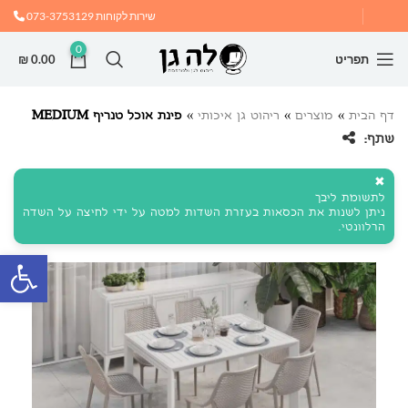
שירות לקוחות
073-3753129
0
תפריט
0.00
₪
דף הבית
»
מוצרים
»
ריהוט גן איכותי
»
פינת אוכל טנריף MEDIUM
שתף:
✖
לתשומת ליבך
ניתן לשנות את הכסאות בעזרת השדות למטה על ידי לחיצה על השדה
הרלוונטי.
פתח