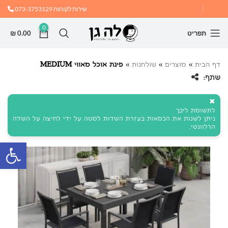
שירות לקוחות
073-3753129
0
תפריט
0.00
₪
דף הבית
»
מוצרים
»
שולחנות
»
פינת אוכל מאווי MEDIUM
שתף:
✖
לתשומת ליבך
ניתן לשנות את הכסאות בעזרת השדות למטה על ידי לחיצה על השדה
הרלוונטי.
פתח