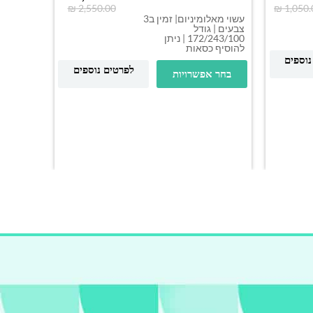
₪
2,550.00
₪
1,050.
עשוי מאלומיניום| זמין ב3
צבעים | גודל
172/243/100 | ניתן
להוסיף כסאות
פינת א
נוספים
לפרטים נוספים
בחר אפשרויות
צבעים | 
כיסאות צ
בחר א