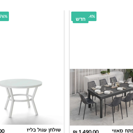
40.4% הנחה
24.76% 
חדש
שולחן עגול בליז
00
תח מאווי
₪
1,490.00