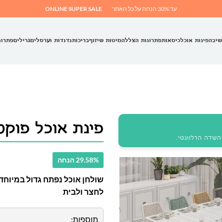
עד 30% הנחה על כל האתר
ONLINE SUPER SALE
שיבה
פינות אוכל
כיסאות
פתרונות הצללה
מיטות שיזוף
בריכות
נדנדות וערסלים
גרילים
פתרונ
פינת אוכל פוקט IG
שדה הרלוונטי.
29.58% הנחה
שולחן אוכל נפתח גדול במיוחד,
לחצר ולבית
תוספות: