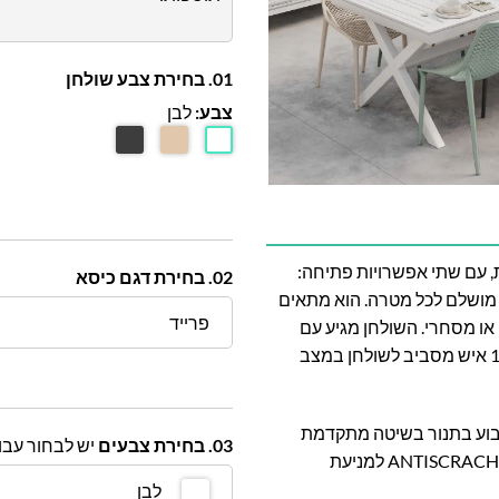
01. בחירת צבע שולחן
צבע:
לבן
גל X נפתח לאורך 4 מטרים כולל 10 כסאות, עם שתי אפשרויות פתיחה:
02. בחירת דגם כיסא
מטרים. ומהווה פתרון מושלם לכל מטרה. הוא מתאים
פרייד
 או מסחרי. השולחן מגיע עם
מנגנון פתיחה פשוט וקל לתפעול. השולחן יכול להתאים ל-16 איש מסביב לשולחן במצב
ומיניום צבוע בתנור בשיטה מתקדמת
03. בחירת צבעים
יש לבחור עבו
במיוחד בשם Powder Coting בשלוש שכבות (כולל שכבת ANTISCRACH למניעת
לבן