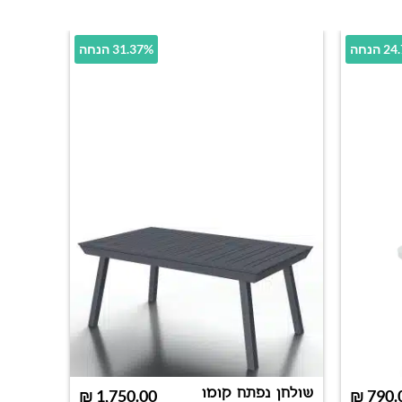
הנחה
31.37% הנחה
שולחן נפתח קומו
₪
1,750.00
₪
790.