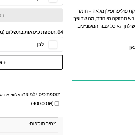
ת פוליפרופילן מלאה – חומר
+ צ
ו דורש תחזוקה מיוחדת, מה שהופך
לחן האוכל. עבור המעוניינים,
04. תוספת כיסאות בתשלום
(מח
לבן
אן
+ צ
תוספת כיסוי למוצר
(נא לסמן את השד
(₪ 400.00)
מחיר תוספות: