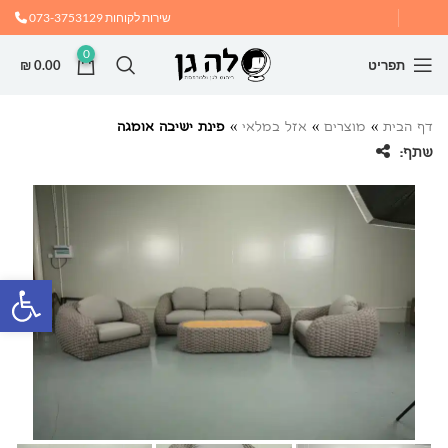
שירות לקוחות
073-3753129
0
תפריט
0.00
₪
דף הבית
»
מוצרים
»
אזל במלאי
»
פינת ישיבה אומגה
שתף:
פתח