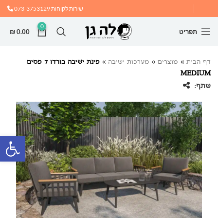
שירות לקוחות
073-3753129
0
תפריט
0.00
₪
דף הבית
»
מוצרים
»
מערכות ישיבה
»
פינת ישיבה בורדו 7 פסים
MEDIUM
שתף:
פתח