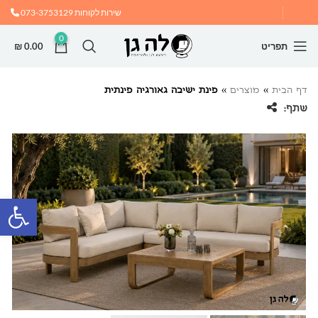
שירות לקוחות
073-3753129
0
תפריט
0.00
₪
דף הבית
»
מוצרים
»
פינת ישיבה גאורגיה פינתית
שתף:
פתח