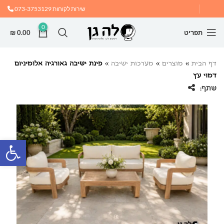
שירות לקוחות
073-3753129
0
תפריט
0.00
₪
דף הבית
»
מוצרים
»
מערכות ישיבה
»
פינת ישיבה גאורגיה אלומיניום
דמוי עץ
שתף:
פתח