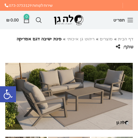
שירות לקוחות
073-3753129
0
תפריט
0.00
₪
דף הבית
»
מוצרים
»
ריהוט גן איכותי
»
פינת ישיבה דגם אמריקה
שתף:
פתח