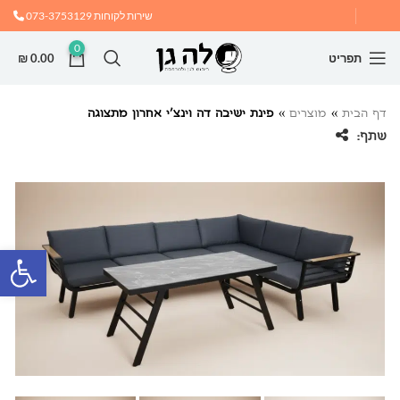
שירות לקוחות
073-3753129
0
תפריט
0.00
₪
דף הבית
»
מוצרים
»
פינת ישיבה דה וינצ’י אחרון מתצוגה
שתף:
פתח