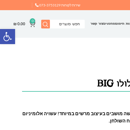
שירות לקוחות
073-3753129
0
₪
0.00
ות חימום
מחסנים
צור קשר
פתח
 BIG
ה מושבים בעיצוב מרשים במיוחד! עשויה אלומיניום
ח השולחן.