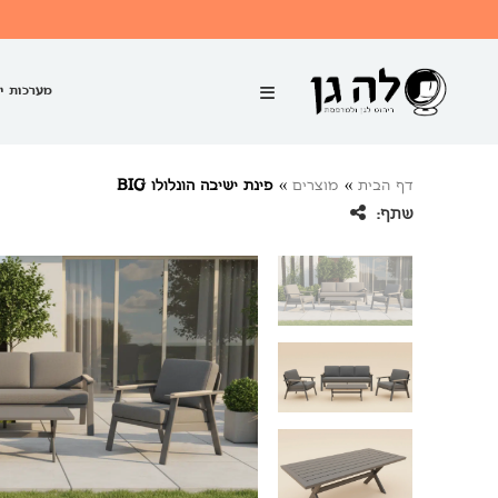
מערכות י
דף הבית
»
מוצרים
»
פינת ישיבה הונלולו BIG
שתף: