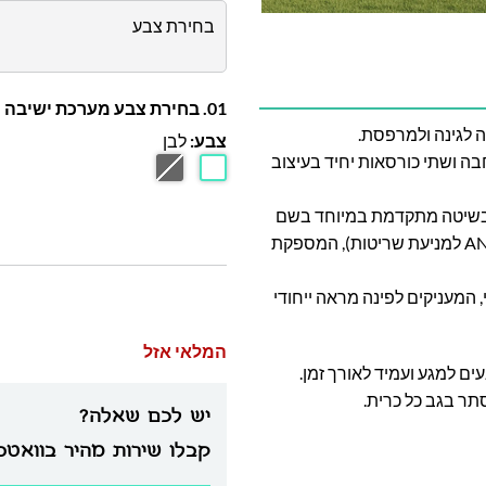
בחירת צבע
01. בחירת צבע מערכת ישיבה
ה לגינה ולמרפסת.
צבע:
לבן
ה ושתי כורסאות יחיד בעיצוב
ר בשיטה מתקדמת במיוחד בשם
Powder Coating בשלוש שכבות (כולל שכבת ANTISCRACH למניעת שריטות), המספקת
 המעניקים לפינה מראה ייחודי
המלאי אזל
ים למגע ועמיד לאורך זמן.
תר בגב כל כרית.
יש לכם שאלה?
קבלו שירות מהיר בוואט