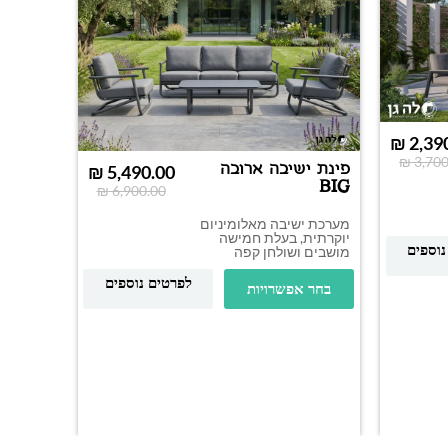
₪
2,39
₪
3,700
פינת ישיבה ארובה
₪
5,490.00
BIG
₪
6,900.00
מערכת ישיבה מאלומיניום
יוקרתית, בעלת חמישה
נוספים
מושבים ושולחן קפה
פינת יש
נאפולי
לפרטים נוספים
בחר אפשרויות
פינת ישי
מאלומיני
כוללת שנ
עם משטח
בחר א