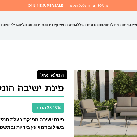
עד 30% הנחה על כל האתר
ONLINE SUPER SALE
שיבה
פינות אוכל
כיסאות
פתרונות הצללה
מיטות שיזוף
בריכות
נדנדות וערסלים
גרילים
פתרונ
המלאי אזל
פינת ישיבה הונלולו
33.19% הנחה
פינת ישיבה מפנקת בעלת חמיש
בשילוב דמוי עץ בידיות ובמשט