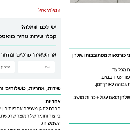
המלאי אזל
יש לכם שאלה?
קבלו שירות מהיר בוואט
או השאירו פרטים ונחזור 
י כורסאות מסתובבות
ושולחן
ה מכל צד.
וד עמיד במים.
גבוהה לאורך זמן.
שירות, אחריות, משלוחים וה
ישיבה בודדות ושולחן תואם עגול + כריות מושב
אחריות
בייצור וחומר של המוצר שרכשת. א
השמשיה).