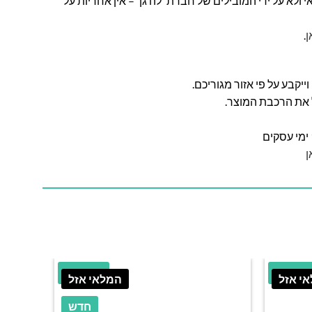
ולא על ידי המובילים של חברת 'לה גן' – אין אחריות על
ן
.
ל את הרכבת המוצר.
ן
 הנחה
40% הנחה
י אזל
המלאי אזל
חדש