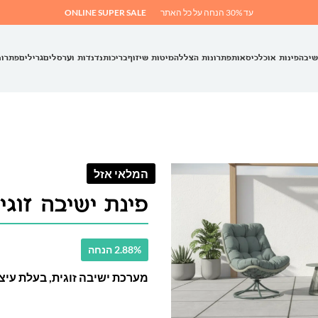
עד 30% הנחה על כל האתר
ONLINE SUPER SALE
שיבה
פינות אוכל
כיסאות
פתרונות הצללה
מיטות שיזוף
בריכות
נדנדות וערסלים
גרילים
פתרונ
המלאי אזל
פינת ישיבה זוגי
2.88% הנחה
מערכת ישיבה זוגית, בעלת עיצ