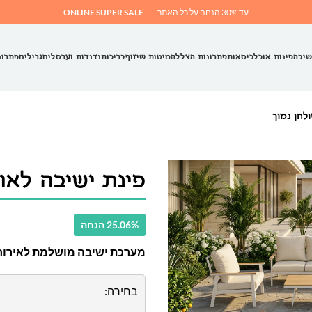
עד 30% הנחה על כל האתר
ONLINE SUPER SALE
שיבה
פינות אוכל
כיסאות
פתרונות הצללה
מיטות שיזוף
בריכות
נדנדות וערסלים
גרילים
פתרונ
פינת ישיבה לאוס BIG שולחן 
25.06% הנחה
מערכת ישיבה מושלמת לאירוח
בחירה: