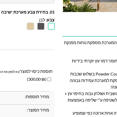
01. בחירת צבע מערכת ישיבה
צבע:
לבן
, המערכת מספקת נוחות מפנקת
מר דמוי עץ יוקרתי בידיות
תוספת כיסוי למוצר
(נא לסמן את השד
השלדה צבועה בתנור בשיטה מתקדמת במיוחד בשם Powder Coating בשלוש שכבות
(₪ 300.00)
 שיטה זו מספקת למערכת עמידות גבוהה
נה!
 תלת מושבית ושולחן גבוה בחיפוי עץ +
מחיר תוספות:
ת לשטיפה ע”י שליפה באמצעות
מחיר המוצר:
 נפרדות ולא כיחידה אחת ארוכה כפי שמופיע