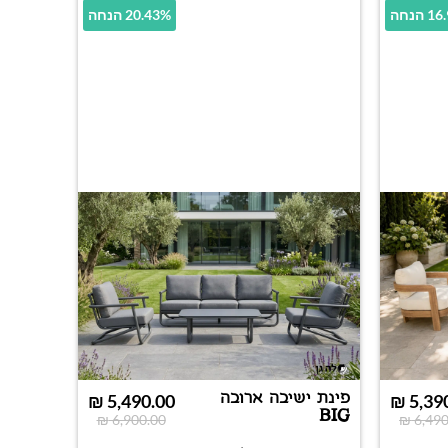
הנחה
20.43% הנחה
פינת ישיבה ארובה
₪
5,490.00
₪
5,39
BIG
₪
6,900.00
₪
6,490