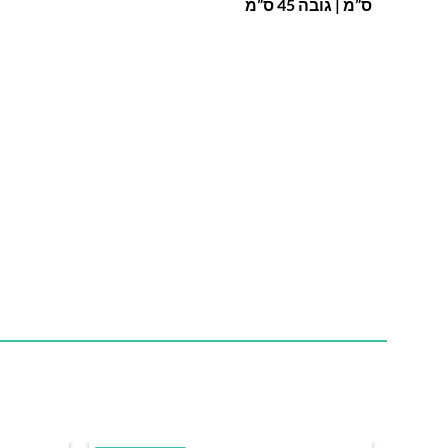
ס”מ | גובה 45 ס”מ