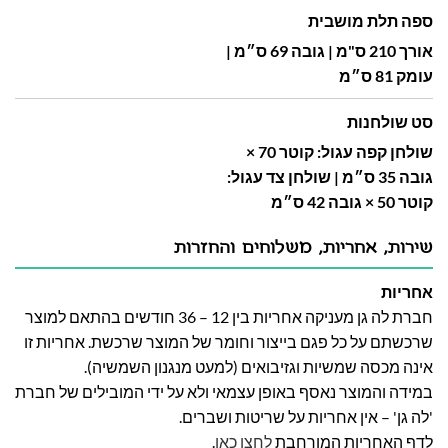
ספה תלת מושבית
אורך 210 ס"מ | גובה 69 ס״מ |
עומק 81 ס״מ
סט שולחנות
שולחן קפה עגול: קוטר 70 ×
גובה 35 ס״מ | שולחן צד עגול:
קוטר 50 × גובה 42 ס״מ
שירות, אחריות, משלוחים והחזרות
אחריות
חברת לה גן מעניקה אחריות בין 12 – 36 חודשים בהתאם למוצר
שרכשתם על כל פגם בייצור וחומר של המוצר שרכשת. אחריות זו
אינה מכסה שמשיות וגזיבואים (למעט מנגנון השמשיה).
במידה והמוצר נאסף באופן עצמאי ולא על ידי המובילים של חברת
'לה גן' – אין אחריות על שריטות ושברים.
לדף האחריות המורחבת
לחצו כאן
.