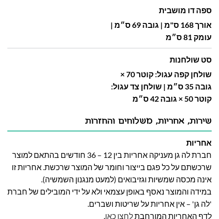
ספה דו מושבית
אורך 168 ס"מ | גובה 69 ס״מ |
עומק 81 ס״מ
סט שולחנות
שולחן קפה עגול: קוטר 70 ×
גובה 35 ס״מ | שולחן צד עגול:
קוטר 50 × גובה 42 ס״מ
שירות, אחריות, משלוחים והחזרות
אחריות
חברת לה גן מעניקה אחריות בין 12 – 36 חודשים בהתאם למוצר
שרכשתם על כל פגם בייצור וחומר של המוצר שרכשת. אחריות זו
אינה מכסה שמשיות וגזיבואים (למעט מנגנון השמשיה).
במידה והמוצר נאסף באופן עצמאי ולא על ידי המובילים של חברת
'לה גן' – אין אחריות על שריטות ושברים.
לדף האחריות המורחבת
לחצו כאן
.