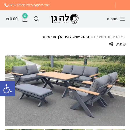
שירות לקוחות
073-3753129
0
תפריט
0.00
₪
דף הבית
»
מוצרים
»
פינת ישיבה ניו הלן פרימיום
שתף:
פתח