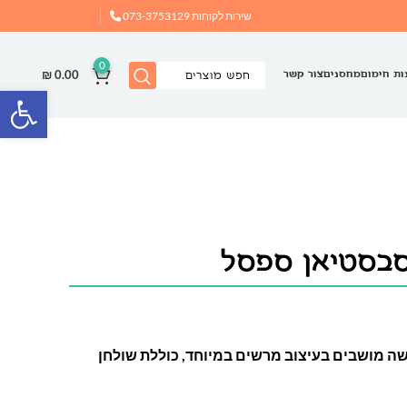
שירות לקוחות
073-3753129
0
₪
0.00
ות חימום
מחסנים
צור קשר
פתח
סבסטיאן ספסל
ה מושבים בעיצוב מרשים במיוחד, כוללת שולחן