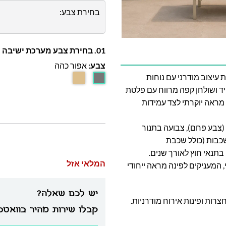
בחירת צבע:
01. בחירת צבע מערכת ישיבה
צבע:
אפור כהה
עיצוב מודרני עם נוחות
ד ושולחן קפה מרווח עם פלטת
קה מראה יוקרתי לצד עמידות
 (צבע פחם), צבועה בתנור
בשם Powder Coating בשלוש שכבות (כולל שכבת
המלאי אזל
 המעניקים לפינה מראה ייחודי
יש לכם שאלה?
ות ופינות אירוח מודרניות.
קבלו שירות מהיר בוואט