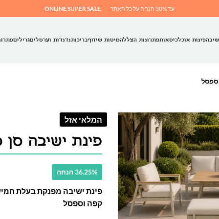
עד 30% הנחה על כל האתר
ONLINE SUPER SALE
שיבה
פינות אוכל
כיסאות
פתרונות הצללה
מיטות שיזוף
בריכות
נדנדות וערסלים
גרילים
פתרונ
 ספסל
המלאי אזל
פינת ישיבה סן 
36.25% הנחה
פינת ישיבה מפנקת בעלת חמיש
קפה וספסל