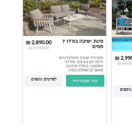
פינת ישיבה בורדו 7
₪
2,890.00
פסים
₪
3,900.00
₪
2,99
מערכת ישיבה מאלומיניום
ודמוי עץ בעיצוב מודרני
₪
3,490
ואלגנטי, בעלת ארבעה
מושבים ושולחן קפה.
פינת י
לפרטים נוספים
בחר אפשרויות
BIG
נוספים
מערכת יש
איכותית,
בעלת חמ
ושולחן ת
בחר א