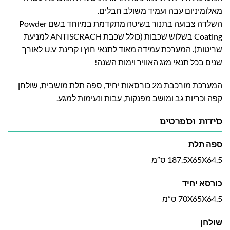
מאלומיניום עבה ועמיד משולב חבלים.
השלדה צבועה בתנור בשיטה מתקדמת במיוחד בשם Powder
Coating בשלוש שכבות (כולל שכבת ANTISCRACH למניעת
שריטות). המערכת עמידה מאוד לתנאי חוץ ו קרינת U.V לאורך
שנים בכל תנאי מזג האוויר וימות השנה!
המערכת מורכבת מ2 כורסאות יחיד, ספה תלת מושבית, שולחן
קפה וכריות גב ומושב מפנקות, עבות ונעימות למגע.
מידות ומפרטים
ספה תלת
187.5X65X64.5 ס”מ
כורסא יחיד
70X65X64.5 ס”מ
שולחן