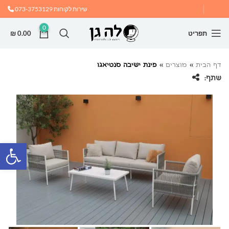
שירות לקוחות
073-3753129
0
תפריט
0.00
₪
דף הבית
»
מוצרים
»
פינת ישיבה סנטיאגו
שתף:
פתח